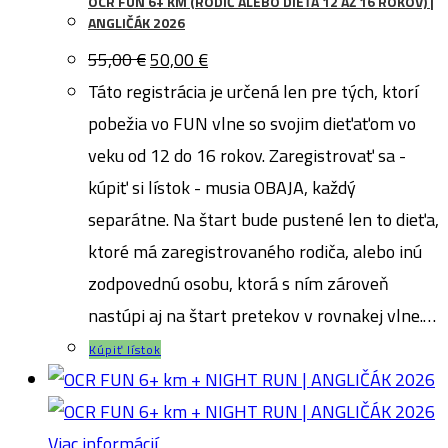
OCR FUN 6+ KM (RODIČ ALEBO DIEŤA 12 AŽ 16 ROKOV) |
ANGLIČÁK 2026
Pôvodná
Aktuálna
55,00
€
50,00
€
cena
cena
bola:
je:
Táto registrácia je určená len pre tých, ktorí
55,00 €.
50,00 €.
pobežia vo FUN vlne so svojim dieťaťom vo
veku od 12 do 16 rokov. Zaregistrovať sa -
kúpiť si lístok - musia OBAJA, každý
separátne. Na štart bude pustené len to dieťa,
ktoré má zaregistrovaného rodiča, alebo inú
zodpovednú osobu, ktorá s ním zároveň
nastúpi aj na štart pretekov v rovnakej vlne.…
Kúpiť lístok
Viac informácií