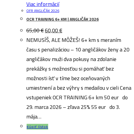
Viac informácií
OFR ANGLIČÁK 2026
OCR TRAINING 6+ KM | ANGLIČÁK 2026
Pôvodná
Aktuálna
65,00
€
60,00
€
cena
cena
bola:
je:
NEMUSÍŠ, ALE MÔŽEŠ! 6+ km s meraním
65,00 €.
60,00 €.
času s penalizáciou – 10 angličákov ženy a 20
angličákov muži dva pokusy na zdolanie
prekážky s možnosťou si pomáhať bez
možnosti ísť v tíme bez oceňovaných
umiestnení a bez výhry s medailou v cieli Cena
vstupeniek OCR TRAINING 6+ km 50 eur do
29. marca 2026 – zľava 25% 55 eur do 3.
mája…
Kúpiť lístok