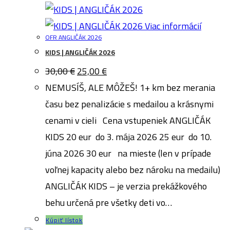
Viac informácií
OFR ANGLIČÁK 2026
KIDS | ANGLIČÁK 2026
Pôvodná
Aktuálna
30,00
€
25,00
€
cena
cena
bola:
je:
NEMUSÍŠ, ALE MÔŽEŠ! 1+ km bez merania
30,00 €.
25,00 €.
času bez penalizácie s medailou a krásnymi
cenami v cieli Cena vstupeniek ANGLIČÁK
KIDS 20 eur do 3. mája 2026 25 eur do 10.
júna 2026 30 eur na mieste (len v prípade
voľnej kapacity alebo bez nároku na medailu)
ANGLIČÁK KIDS – je verzia prekážkového
behu určená pre všetky deti vo…
Kúpiť lístok