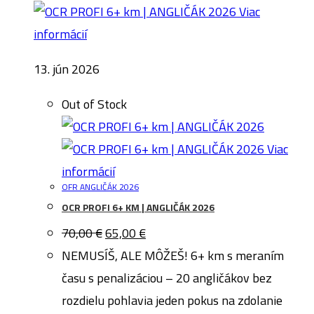
Viac
informácií
13. jún 2026
Out of Stock
Viac
informácií
OFR ANGLIČÁK 2026
OCR PROFI 6+ KM | ANGLIČÁK 2026
Pôvodná
Aktuálna
70,00
€
65,00
€
cena
cena
bola:
je:
NEMUSÍŠ, ALE MÔŽEŠ! 6+ km s meraním
70,00 €.
65,00 €.
času s penalizáciou – 20 angličákov bez
rozdielu pohlavia jeden pokus na zdolanie