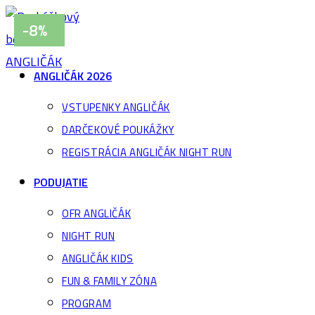
Skip
-17%
-9%
-9%
-7%
-8%
to
content
ANGLIČÁK 2026
VSTUPENKY ANGLIČÁK
DARČEKOVÉ POUKÁŽKY
REGISTRÁCIA ANGLIČÁK NIGHT RUN
PODUJATIE
OFR ANGLIČÁK
NIGHT RUN
ANGLIČÁK KIDS
FUN & FAMILY ZÓNA
PROGRAM