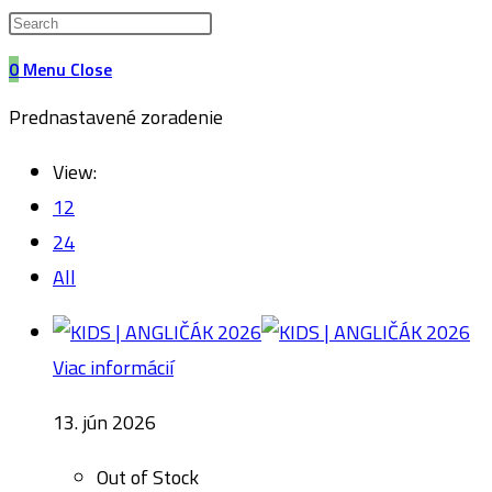
website
0
Menu
Close
search
Prednastavené zoradenie
View:
12
24
All
Viac informácií
13. jún 2026
Out of Stock