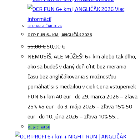
Viac
informácií
OFR ANGLIČÁK 2026
OCR FUN 6+ KM | ANGLIČÁK 2026
Pôvodná
Aktuálna
55,00
€
50,00
€
cena
cena
bola:
je:
NEMUSÍŠ, ALE MÔŽEŠ! 6+ km alebo tak dlho,
55,00 €.
50,00 €.
ako sa budeš v daný deň cítiť bez merania
času bez angličákovania s možnosťou
pomáhať si s medailou v cieli Cena vstupeniek
FUN 6+ km 40 eur do 29. marca 2026 – zľava
25% 45 eur do 3. mája 2026 – zľava 15% 50
eur do 10. júna 2026 – zľava 10% 55…
Kúpiť lístok