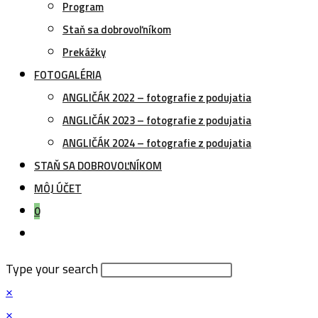
Program
Staň sa dobrovoľníkom
Prekážky
FOTOGALÉRIA
ANGLIČÁK 2022 – fotografie z podujatia
ANGLIČÁK 2023 – fotografie z podujatia
ANGLIČÁK 2024 – fotografie z podujatia
STAŇ SA DOBROVOĽNÍKOM
MÔJ ÚČET
0
Toggle
website
Type your search
search
×
×