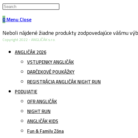
website
0
Menu
Close
search
Neboli nájdené žiadne produkty zodpovedajúce vášmu výb
Copyright 2022 - ANGLIČÁK s.r.o.
ANGLIČÁK 2026
VSTUPENKY ANGLIČÁK
DARČEKOVÉ POUKÁŽKY
REGISTRÁCIA ANGLIČÁK NIGHT RUN
PODUJATIE
OFR ANGLIČÁK
NIGHT RUN
ANGLIČÁK KIDS
Fun & Family Zóna