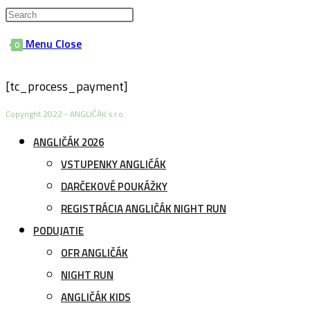
website
Menu
Close
0
search
[tc_process_payment]
Copyright 2022 - ANGLIČÁK s.r.o.
ANGLIČÁK 2026
VSTUPENKY ANGLIČÁK
DARČEKOVÉ POUKÁŽKY
REGISTRÁCIA ANGLIČÁK NIGHT RUN
PODUJATIE
OFR ANGLIČÁK
NIGHT RUN
ANGLIČÁK KIDS